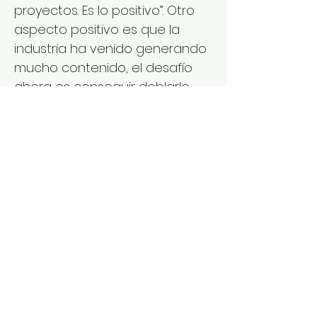
proyectos. Es lo positivo”. Otro
aspecto positivo es que la
industria ha venido generando
mucho contenido, el desafío
ahora es conseguir doblarlo
para poder venderlo. “Nos
vamos acomodando al new
normal” aseguró Vega. Marcela
Tedesco de Produ escribió esta
noticia.
https://www.produ.com/noticias
/hemos-adaptado-los-precios-
y-nos-vamos-acomodando-al-
new-normal-rosemarie-vega?
fbp=72711&utm_source=DIARIO&
utm_campaign=6a3a081bd5-
EMAIL_CAMPAIGN_2020_04_16_07