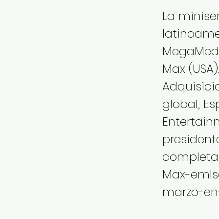
La miniser
latinoame
MegaMedia
Max (USA)
Adquisici
global, E
Entertain
president
completa
Max-emIs
marzo-en-