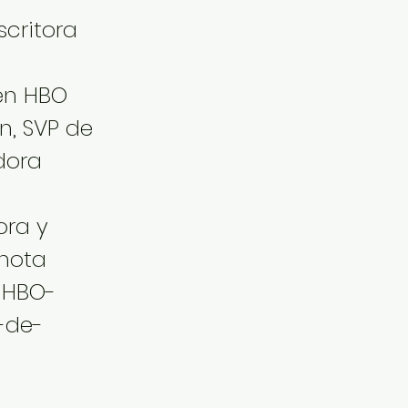
scritora
 en HBO
n, SVP de
dora
ora y
 nota
-HBO-
-de-