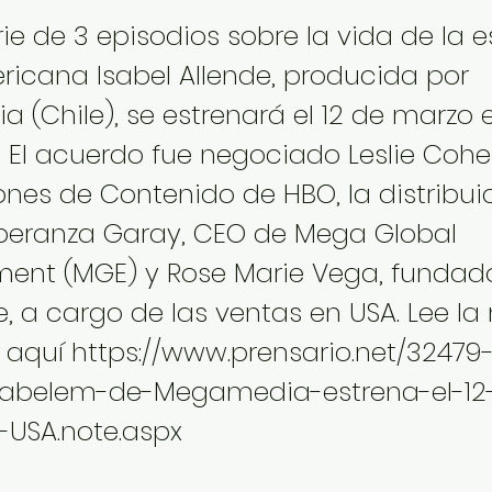
ie de 3 episodios sobre la vida de la e
ricana Isabel Allende, producida por
 (Chile), se estrenará el 12 de marzo
. El acuerdo fue negociado Leslie Cohe
ones de Contenido de HBO, la distribui
speranza Garay, CEO de Mega Global
ment (MGE) y Rose Marie Vega, fundad
e, a cargo de las ventas en USA. Lee la
 aquí
https://www.prensario.net/32479
abelem-de-Megamedia-estrena-el-12
USA.note.aspx